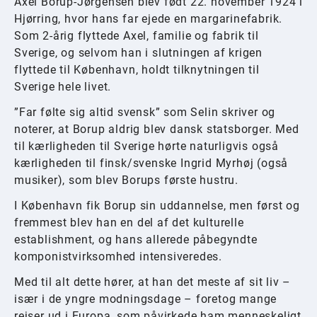
Axel Borup-Jørgensen blev født 22. november 1924 i
Hjørring, hvor hans far ejede en margarinefabrik.
Som 2-årig flyttede Axel, familie og fabrik til
Sverige, og selvom han i slutningen af krigen
flyttede til København, holdt tilknytningen til
Sverige hele livet.
”Far følte sig altid svensk” som Selin skriver og
noterer, at Borup aldrig blev dansk statsborger. Med
til kærligheden til Sverige hørte naturligvis også
kærligheden til finsk/svenske Ingrid Myrhøj (også
musiker), som blev Borups første hustru.
I København fik Borup sin uddannelse, men først og
fremmest blev han en del af det kulturelle
establishment, og hans allerede påbegyndte
komponistvirksomhed intensiveredes.
Med til alt dette hører, at han det meste af sit liv –
især i de yngre modningsdage – foretog mange
rejser ud i Europa, som påvirkede ham menneskeligt