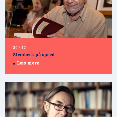
30
/
12
Steinbeck på speed
Læs mere