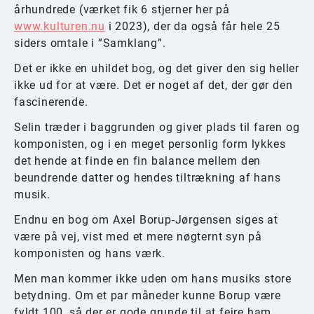
århundrede (værket fik 6 stjerner her på
www.kulturen.nu
i 2023), der da også får hele 25
siders omtale i ”Samklang”.
Det er ikke en uhildet bog, og det giver den sig heller
ikke ud for at være. Det er noget af det, der gør den
fascinerende.
Selin træder i baggrunden og giver plads til faren og
komponisten, og i en meget personlig form lykkes
det hende at finde en fin balance mellem den
beundrende datter og hendes tiltrækning af hans
musik.
Endnu en bog om Axel Borup-Jørgensen siges at
være på vej, vist med et mere nøgternt syn på
komponisten og hans værk.
Men man kommer ikke uden om hans musiks store
betydning. Om et par måneder kunne Borup være
fyldt 100, så der er gode grunde til at fejre ham.