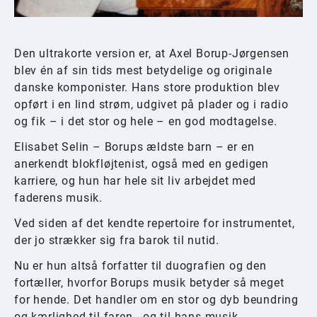
Den ultrakorte version er, at Axel Borup-Jørgensen
blev én af sin tids mest betydelige og originale
danske komponister. Hans store produktion blev
opført i en lind strøm, udgivet på plader og i radio
og fik – i det stor og hele – en god modtagelse.
Elisabet Selin – Borups ældste barn – er en
anerkendt blokfløjtenist, også med en gedigen
karriere, og hun har hele sit liv arbejdet med
faderens musik.
Ved siden af det kendte repertoire for instrumentet,
der jo strækker sig fra barok til nutid.
Nu er hun altså forfatter til duografien og den
fortæller, hvorfor Borups musik betyder så meget
for hende. Det handler om en stor og dyb beundring
og kærlighed til faren - og til hans musik.