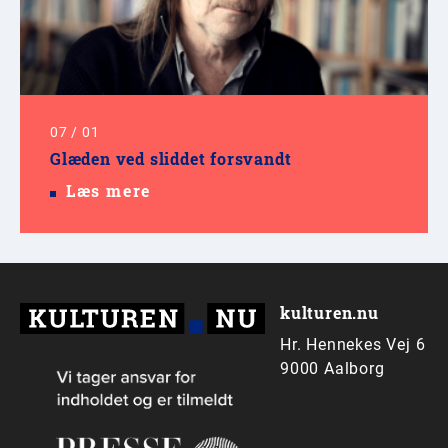
07
/
01
Glæden ved sliddet forsvandt
Læs mere
kulturen.nu
Hr. Hennekes Vej 6
9000 Aalborg