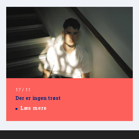
17
/
11
Der er ingen trøst
Læs mere