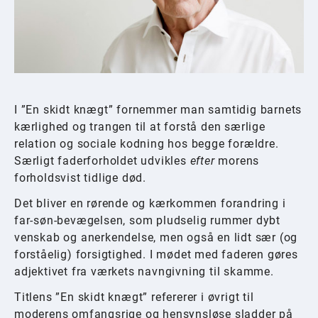
I ”En skidt knægt” fornemmer man samtidig barnets
kærlighed og trangen til at forstå den særlige
relation og sociale kodning hos begge forældre.
Særligt faderforholdet udvikles
efter
morens
forholdsvist tidlige død.
Det bliver en rørende og kærkommen forandring i
far-søn-bevægelsen, som pludselig rummer dybt
venskab og anerkendelse, men også en lidt sær (og
forståelig) forsigtighed. I mødet med faderen gøres
adjektivet fra værkets navngivning til skamme.
Titlens ”En skidt knægt” refererer i øvrigt til
moderens omfangsrige og hensynsløse sladder på