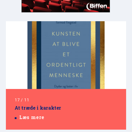
17
/
11
At træde i karakter
Læs mere