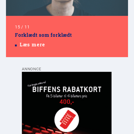
15
/
11
Forklædt som forklædt
Læs mere
ANNONCE