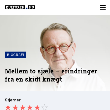
BIOGRAFI
Mellem to sjæle – erindringer
fra en skidt knægt
Stjerner