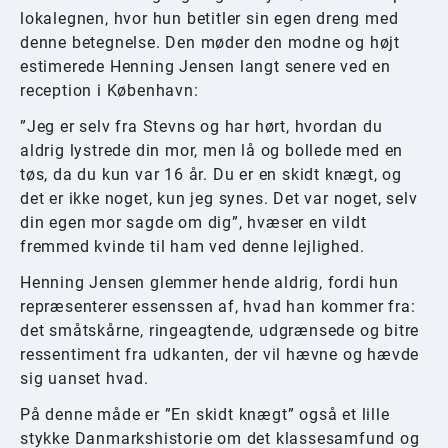
lokalegnen, hvor hun betitler sin egen dreng med
denne betegnelse. Den møder den modne og højt
estimerede Henning Jensen langt senere ved en
reception i København:
”Jeg er selv fra Stevns og har hørt, hvordan du
aldrig lystrede din mor, men lå og bollede med en
tøs, da du kun var 16 år. Du er en skidt knægt, og
det er ikke noget, kun jeg synes. Det var noget, selv
din egen mor sagde om dig”, hvæser en vildt
fremmed kvinde til ham ved denne lejlighed.
Henning Jensen glemmer hende aldrig, fordi hun
repræsenterer essenssen af, hvad han kommer fra:
det småtskårne, ringeagtende, udgrænsede og bitre
ressentiment fra udkanten, der vil hævne og hævde
sig uanset hvad.
På denne måde er ”En skidt knægt” også et lille
stykke Danmarkshistorie om det klassesamfund og