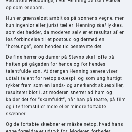
ved Store Hedddinge, hvor Henning Jensen vokser
op som enebarn.
Hun er grænseløst ambitiøs på sønnens vegne, men
kun ingeniør eller jurist tæller! Henning
skal
lykkes,
som det hedder, da moderen selv er et resultat af en
løs forbindelse til et postbud og dermed en
”horeunge”, som hendes tid benævnte det.
De fine herrer og damer på Stevns skal løfte på
hatten på gågaden for hende og for hendes
talentfulde søn. At drengen Henning senere viser
udtalt talent for netop skuespil og som ung hurtigt
rykker frem som en lands- og anerkendt skuespiller,
resulterer blot i, at moderen snerrer ad ham og
kalder det for ”skamfuldt”, når han på teatre, på film
og i tv fremstiller mere eller mindre fortabte
skæbner.
Og de fortabte skæbner er måske netop, hvad hans
egne forældre er udtryk for. Moderen forbyder