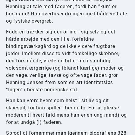
Henning at tale med faderen, fordi han ”kun” er
husmand! Hun overfuser drengen med både verbale
og fysiske overgreb.
Faderen trækker sig derfor ind i sig selv og det
hårde arbejde med den lille, forfaldne
bindingsværksgård og de ikke videre frugtbare
jorder. Imellem disse to vidt forskellige skæbner,
den forsmåede, vrede og bitre, men samtidigt
voldsomt ærgerrige (og iblandt kærlige) moder, og
den vege, venlige, tavse og ofte vage fader, gror
Henning Jensen frem som en art identitetsløs
”Ingen” i bedste homeriske stil.
Han kan være hvem som helst i sit liv og sit
skuespil, for han spiller i begge to. For at please
moderen (i hvert fald mens han er en ung mand) og
for at undgå (!) faderen.
Sprogligt fornemmer man igennem biografiens 328