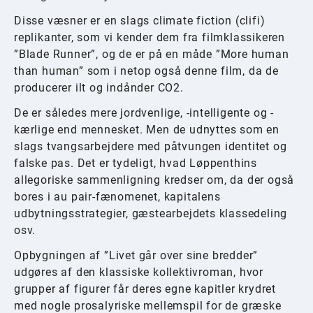
Disse væsner er en slags climate fiction (clifi)
replikanter, som vi kender dem fra filmklassikeren
”Blade Runner”, og de er på en måde ”More human
than human” som i netop også denne film, da de
producerer ilt og indånder CO2.
De er således mere jordvenlige, -intelligente og -
kærlige end mennesket. Men de udnyttes som en
slags tvangsarbejdere med påtvungen identitet og
falske pas. Det er tydeligt, hvad Løppenthins
allegoriske sammenligning kredser om, da der også
bores i au pair-fænomenet, kapitalens
udbytningsstrategier, gæstearbejdets klassedeling
osv.
Opbygningen af ”Livet går over sine bredder”
udgøres af den klassiske kollektivroman, hvor
grupper af figurer får deres egne kapitler krydret
med nogle prosalyriske mellemspil for de græske