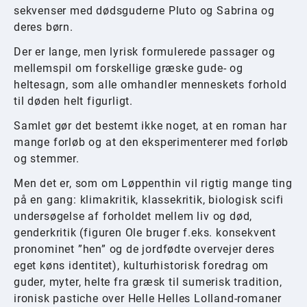
sekvenser med dødsguderne Pluto og Sabrina og
deres børn.
Der er lange, men lyrisk formulerede passager og
mellemspil om forskellige græske gude- og
heltesagn, som alle omhandler menneskets forhold
til døden helt figurligt.
Samlet gør det bestemt ikke noget, at en roman har
mange forløb og at den eksperimenterer med forløb
og stemmer.
Men det er, som om Løppenthin vil rigtig mange ting
på en gang: klimakritik, klassekritik, biologisk scifi
undersøgelse af forholdet mellem liv og død,
genderkritik (figuren Ole bruger f.eks. konsekvent
pronominet ”hen” og de jordfødte overvejer deres
eget køns identitet), kulturhistorisk foredrag om
guder, myter, helte fra græsk til sumerisk tradition,
ironisk pastiche over Helle Helles Lolland-romaner