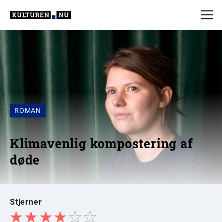
ROMAN
Klimavenlig kompostering af
døde
Stjerner