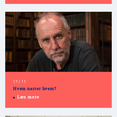
17
/
11
Hvem narrer hvem?
Læs mere