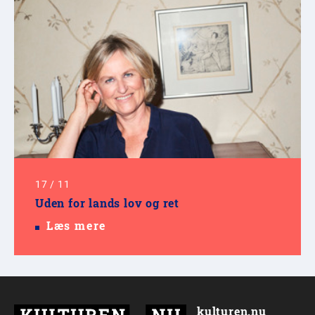
17
/
11
Uden for lands lov og ret
Læs mere
kulturen.nu