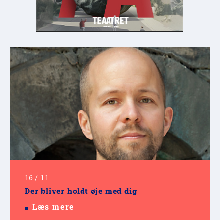
16
/
11
Der bliver holdt øje med dig
Læs mere