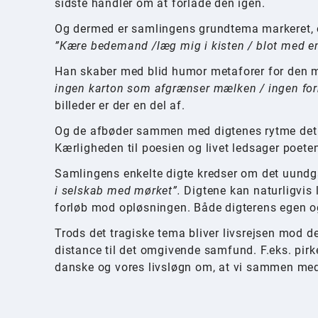
sidste handler om at forlade den igen.
Og dermed er samlingens grundtema markeret, og
”Kære bedemand /læg mig i kisten / blot med en 
Han skaber med blid humor metaforer for den 
ingen karton som afgrænser mælken / ingen for
billeder er der en del af.
Og de afbøder sammen med digtenes rytme det t
Kærligheden til poesien og livet ledsager poete
Samlingens enkelte digte kredser om det uundgåel
i selskab med mørket”.
Digtene kan naturligvis 
forløb mod opløsningen. Både digterens egen o
Trods det tragiske tema bliver livsrejsen mod den
distance til det omgivende samfund. F.eks. pirke
danske og vores livsløgn om, at vi sammen med 