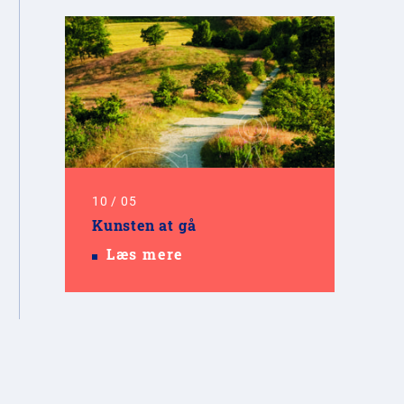
10
/
05
Kunsten at gå
Læs mere