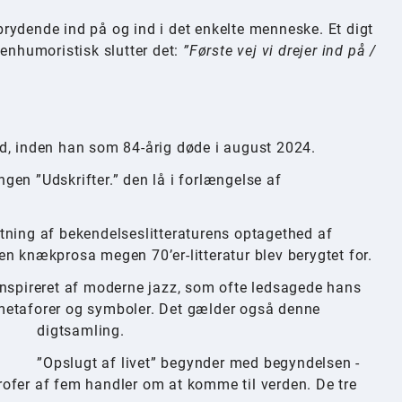
rydende ind på og ind i det enkelte menneske. Et digt
genhumoristisk slutter det:
”Første vej vi drejer ind på /
d, inden han som 84-årig døde i august 2024.
en ”Udskrifter.” den lå i forlængelse af
retning af bekendelseslitteraturens optagethed af
n knækprosa megen 70’er-litteratur blev berygtet for.
inspireret af moderne jazz, som ofte ledsagede hans
metaforer og symboler. Det gælder også denne
digtsamling.
”Opslugt af livet” begynder med begyndelsen -
trofer af fem handler om at komme til verden. De tre