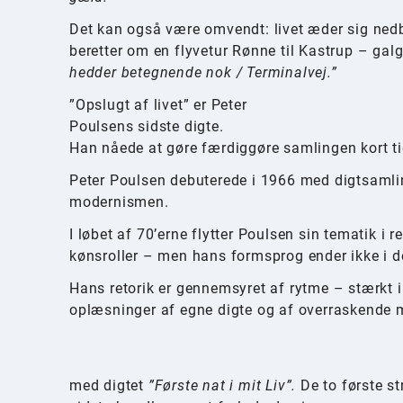
Det kan også være omvendt: livet æder sig nedb
beretter om en flyvetur Rønne til Kastrup – gal
hedder betegnende nok / Terminalvej.”
”Opslugt af livet” er Peter
Poulsens sidste digte.
Han nåede at gøre færdiggøre samlingen kort ti
Peter Poulsen debuterede i 1966 med digtsamling
modernismen.
I løbet af 70’erne flytter Poulsen sin tematik i 
kønsroller – men hans formsprog ender ikke i de
Hans retorik er gennemsyret af rytme – stærkt 
oplæsninger af egne digte og af overraskende 
med digtet
”Første nat i mit Liv”.
De to første s