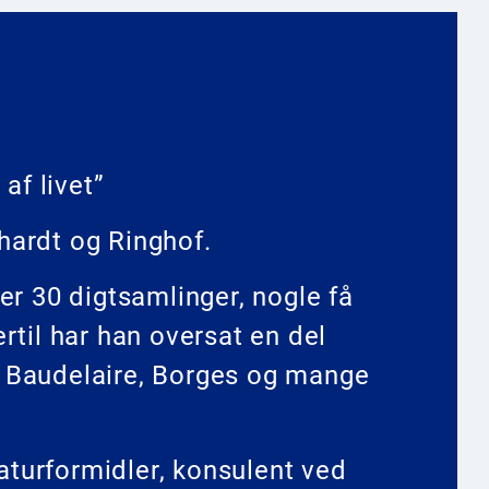
af livet”
dhardt og Ringhof.
r 30 digtsamlinger, nogle få
til har han oversat en del
og Baudelaire, Borges og mange
raturformidler, konsulent ved