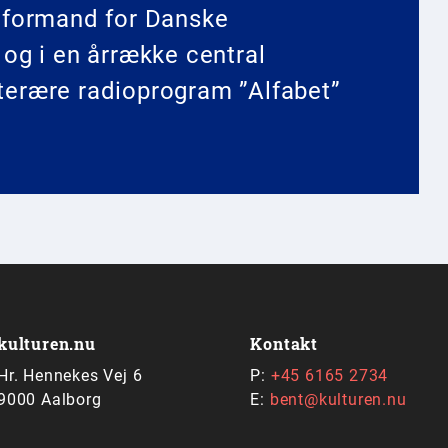
, formand for Danske
 og i en årrække central
tterære radioprogram ”Alfabet”
kulturen.nu
Kontakt
Hr. Hennekes Vej 6
P:
+45 6165 2734
9000 Aalborg
E:
bent@kulturen.nu