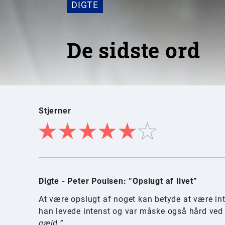
DIGTE
De sidste ord
Stjerner
Digte - Peter Poulsen: ”Opslugt af livet”
At være opslugt af noget kan betyde at være in
han levede intenst og var måske også hård ved 
gæld.”