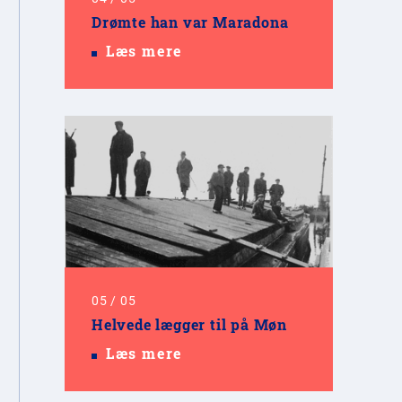
Drømte han var Maradona
Læs mere
05
/
05
Helvede lægger til på Møn
Læs mere