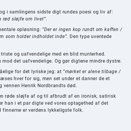
 i samlingens sidste digt rundes poesi og liv af:
rød sløjfe om livet”.
mentale opløsning:
”Der er ingen kop rundt om kaffen /
m som holder indholdet inde”.
Den type uventede
riste og uafvendelige med en blid munterhed.
n mod det uafvendelige. Og gør digtene mindre dystre.
ige for det lyriske jeg: at ”
mørket er alene tilbage /
læses hver for sig, men set under et danner de et
g vennen Henrik Nordbrandts død.
 røde sløjfe af og til afbrudt af en ironisk, satirisk
r han i et par digte ved vores optagethed af det
finnerne er verdens lykkeligste folk.