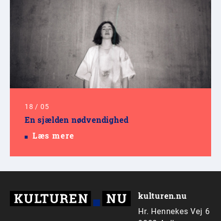
18
/
05
En sjælden nødvendighed
Læs mere
kulturen.nu
Hr. Hennekes Vej 6