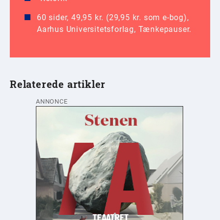
60 sider, 49,95 kr. (29,95 kr. som e-bog),
Aarhus Universitetsforlag, Tænkepauser.
Relaterede artikler
ANNONCE