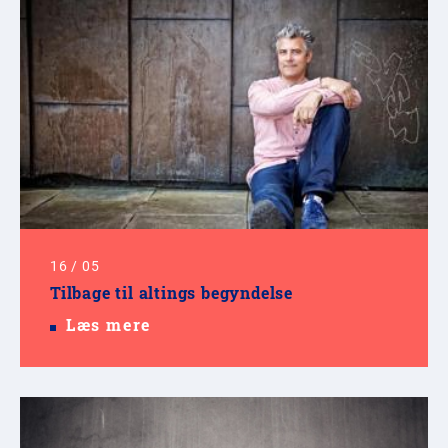
16
/
05
Tilbage til altings begyndelse
Læs mere