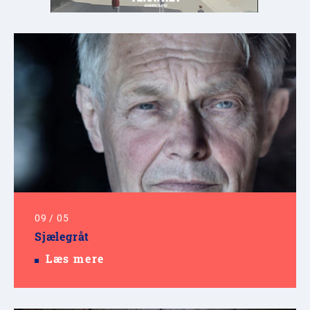
09
/
05
Sjælegråt
Læs mere