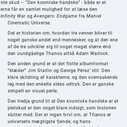
tørste skud – ”Den kosmiske handske” - både er et
æserne får en samlet mulighed for at læse den
Infinity War
og
Avengers: Endgame
fra Marvel
Cinematic Universe.
Det er historien om, hvordan tre venner bliver til
noget ganske andet end mennesker, og at den ene
af de tre udvikler sig til noget meget større end
den uundgåelige Thanos altså Adam Warlock.
Den anden grund er at det flotte albumformat
“klæder” Jim Starlin og George Pérez’ stil. Den
klare skildring af karakterne, og den overraskende
leg med den enkelte sides udtryk. Den er ganske
simpelt en visuel perle.
Den tredje grund til at
Den kosmiske handske
er et
pletskud er den noget klare indsigt, som historien
slutter med. Der er ingen tvivl om, at Thanos er
universets mægtigste fjende, og hans