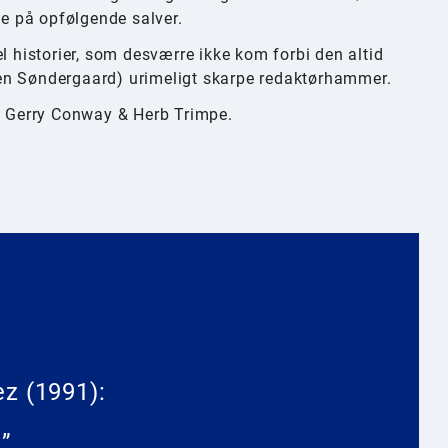
be på opfølgende salver.
l historier, som desværre ikke kom forbi den altid
en Søndergaard) urimeligt skarpe redaktørhammer.
5: Gerry Conway & Herb Trimpe.
ez (1991):
”.