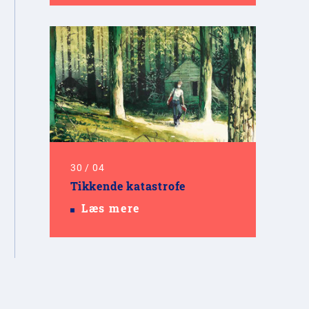
30
/
04
Tikkende katastrofe
Læs mere