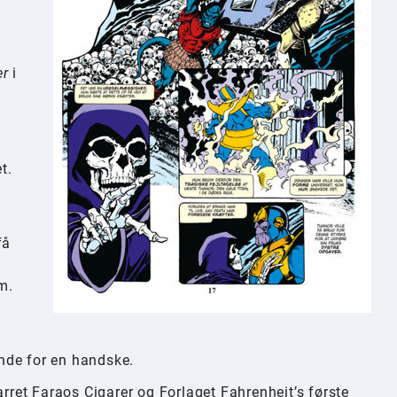
er
i
t.
få
m.
nde for en handske.
et Faraos Cigarer og Forlaget Fahrenheit’s første