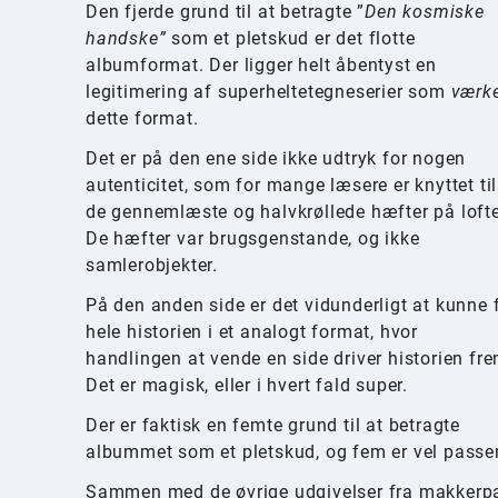
Den fjerde grund til at betragte ”
Den kosmiske
handske”
som et pletskud er det flotte
albumformat. Der ligger helt åbentyst en
legitimering af superheltetegneserier som
værk
dette format.
Det er på den ene side ikke udtryk for nogen
autenticitet, som for mange læsere er knyttet til
de gennemlæste og halvkrøllede hæfter på lofte
De hæfter var brugsgenstande, og ikke
samlerobjekter.
På den anden side er det vidunderligt at kunne 
hele historien i et analogt format, hvor
handlingen at vende en side driver historien fre
Det er magisk, eller i hvert fald super.
Der er faktisk en femte grund til at betragte
albummet som et pletskud, og fem er vel passe
Sammen med de øvrige udgivelser fra makkerparr