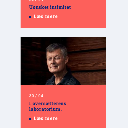
Uønsket intimitet
Læs mere
30
/
04
I oversætterens
laboratorium.
Læs mere