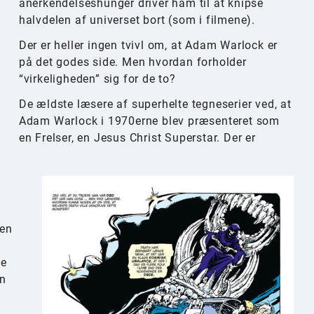
anerkendelseshunger driver ham til at knipse
halvdelen af universet bort (som i filmene).
Der er heller ingen tvivl om, at Adam Warlock er
på det godes side. Men hvordan forholder
“virkeligheden” sig for de to?
De ældste læsere af superhelte tegneserier ved, at
Adam Warlock i 1970erne blev præsenteret som
en Frelser, en Jesus Christ Superstar. Der er
.
men
ve
en