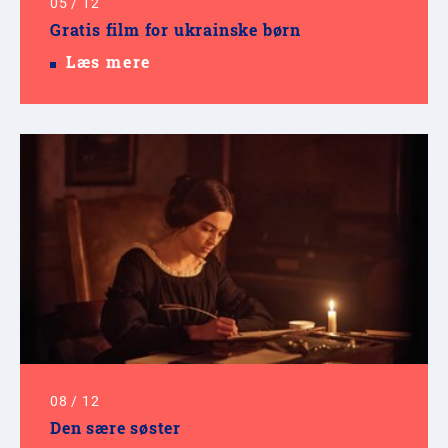
05
/
12
Gratis film for ukrainske børn
Læs mere
08
/
12
Den sære søster