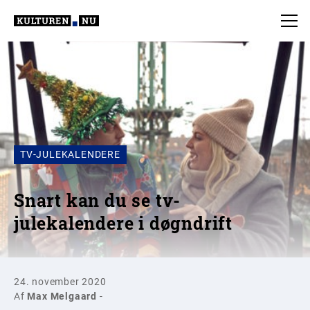
TV-JULEKALENDERE
Snart kan du se tv-
julekalendere i døgndrift
24. november 2020
Af
Max Melgaard
-