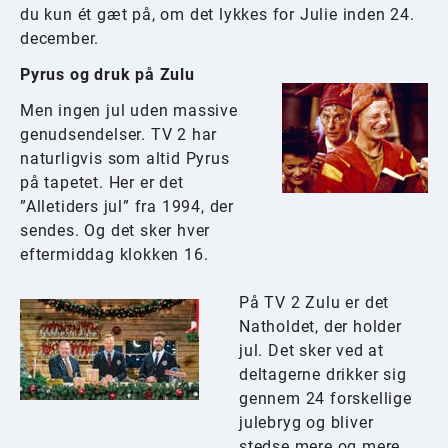
du kun ét gæt på, om det lykkes for Julie inden 24.
december.
Pyrus og druk på Zulu
Men ingen jul uden massive
genudsendelser. TV 2 har
naturligvis som altid Pyrus
på tapetet. Her er det
”Alletiders jul” fra 1994, der
sendes. Og det sker hver
eftermiddag klokken 16.
På TV 2 Zulu er det
Natholdet, der holder
jul. Det sker ved at
deltagerne drikker sig
gennem 24 forskellige
julebryg og bliver
stedse mere og mere