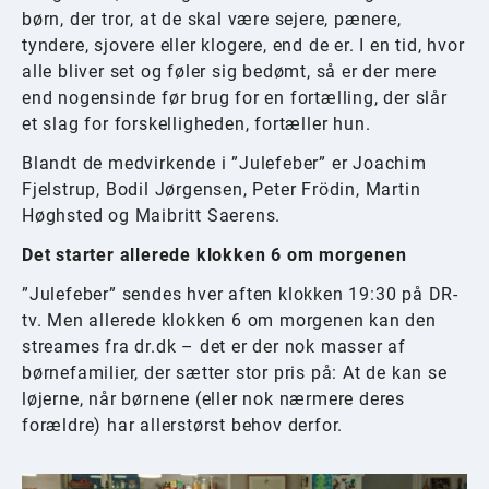
børn, der tror, at de skal være sejere, pænere,
tyndere, sjovere eller klogere, end de er. I en tid, hvor
alle bliver set og føler sig bedømt, så er der mere
end nogensinde før brug for en fortælling, der slår
et slag for forskelligheden, fortæller hun.
Blandt de medvirkende i ”Julefeber” er Joachim
Fjelstrup, Bodil Jørgensen, Peter Frödin, Martin
Høghsted og Maibritt Saerens.
Det starter allerede klokken 6 om morgenen
”Julefeber” sendes hver aften klokken 19:30 på DR-
tv. Men allerede klokken 6 om morgenen kan den
streames fra dr.dk – det er der nok masser af
børnefamilier, der sætter stor pris på: At de kan se
løjerne, når børnene (eller nok nærmere deres
forældre) har allerstørst behov derfor.