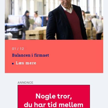
01
/
12
Balancen i firmaet
Læs mere
ANNONCE