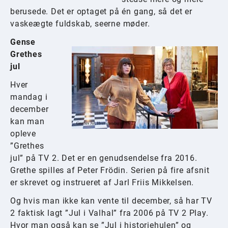
berusede. Det er optaget på én gang, så det er
vaskeægte fuldskab, seerne møder.
Gense
Grethes
jul
Hver
mandag i
december
kan man
opleve
”Grethes
jul” på TV 2. Det er en genudsendelse fra 2016.
Grethe spilles af Peter Frödin. Serien på fire afsnit
er skrevet og instrueret af Jarl Friis Mikkelsen.
Og hvis man ikke kan vente til december, så har TV
2 faktisk lagt ”Jul i Valhal” fra 2006 på TV 2 Play.
Hvor man også kan se ”Jul i historiehulen” og