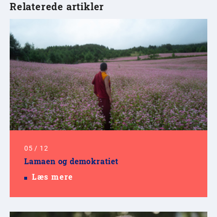
Relaterede artikler
05
/
12
Lamaen og demokratiet
Læs mere