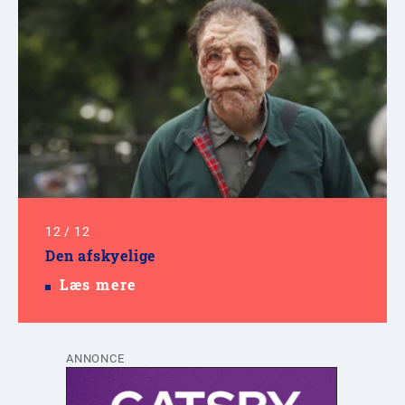
12
/
12
Den afskyelige
Læs mere
ANNONCE