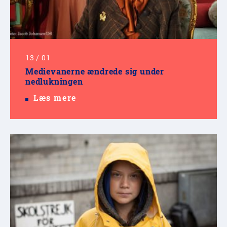
13
/
01
Medievanerne ændrede sig under
nedlukningen
Læs mere