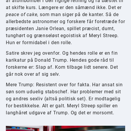
af atombomber i den rigtige retning og få bæstet til
at skifte kurs. Længere er den såmænd ikke. Det er
peace of cake
, som man siger på de kanter. Så de
allerbedste astronomer og forskere får foretræde for
præsidenten Janie Orlean, spillet præcist, dumt,
tunghørt og grænseløst egoistisk af Meryl Streep.
Hun er formidabel i den rolle.
Satire skrev jeg ovenfor. Og hendes rolle er en fin
karikatur på Donald Trump. Hendes gode råd til
forskerne er: Slap af. Kom tilbage lidt senere. Det
går nok over af sig selv.
Mere Trump: Resistent over for fakta. Har ansat sin
søn som uduelig stabschef. Har problemer med sit
og andres sexliv (altså politisk set). Er modtagelig
for bestikkelse. Alt er galt. Meryl Streep spiller en
langhåret udgave af Trump. Og det er morsomt.