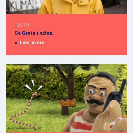
12
/
01
Se Greta i aften
Læs mere