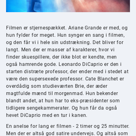
Filmen er stjernespækket. Ariane Grande er med, og
hun fylder for meget. Hun synger en sang i filmen,
og den får vi i hele sin udstrækning. Det bliver for
langt. Men der er masser af karakterer, hvor vi
finder skuespillere, der ikke blot er kendte, men
også hamrende gode. Leonardo DiCaprio er den i
starten distræte professor, der ender med i stedet at
være den supersexede professor. Cate Blanchet er
overdådig som studieværten Brie, der æder
magtfulde mænd til morgenmad. Hun bekender
blandt andet, at hun har to eks-præsidenter som
tidligere sengekammerater. Og hun får da også
hevet DiCaprio med en tur i kanen.
En anelse for lang er filmen - 2 timer og 25 minutter.
Men der er altså god satire undervejs. Og altså som