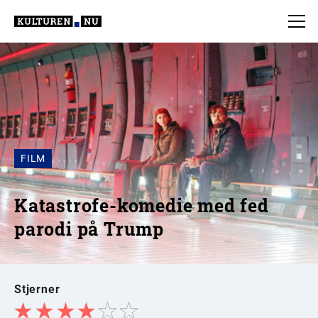
FILM
Katastrofe-komedie med fed
parodi på Trump
Stjerner