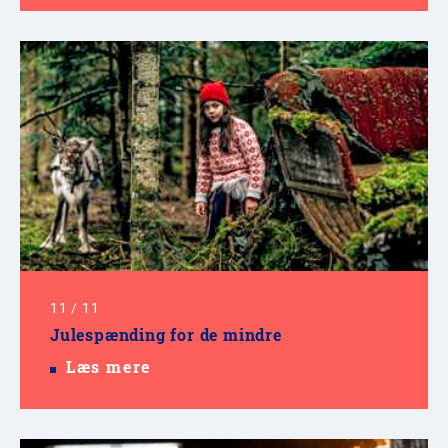
11
/
11
Julespænding for de mindre
Læs mere