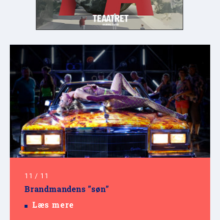
11
/
11
Brandmandens ”søn”
Læs mere