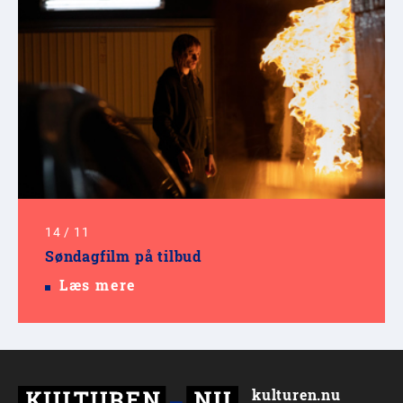
14
/
11
Søndagfilm på tilbud
Læs mere
kulturen.nu