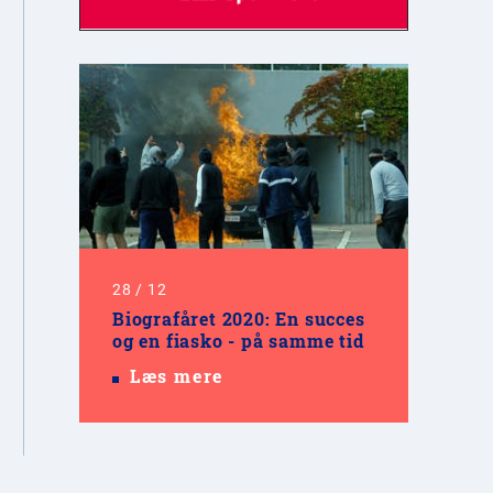
28
/
12
Biografåret 2020: En succes
og en fiasko - på samme tid
Læs mere