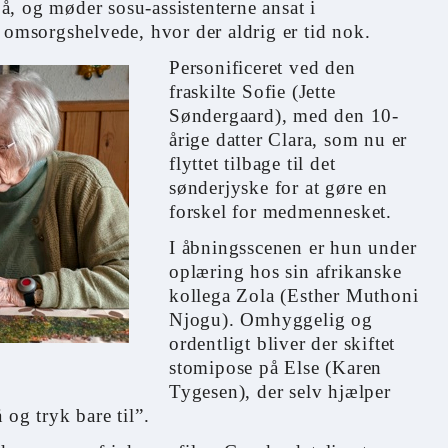
, og møder sosu-assistenterne ansat i
 omsorgshelvede, hvor der aldrig er tid nok.
Personificeret ved den
fraskilte Sofie (Jette
Søndergaard), med den 10-
årige datter Clara, som nu er
flyttet tilbage til det
sønderjyske for at gøre en
forskel for medmennesket.
I åbningsscenen er hun under
oplæring hos sin afrikanske
kollega Zola (Esther Muthoni
Njogu). Omhyggelig og
ordentligt bliver der skiftet
stomipose på Else (Karen
Tygesen), der selv hjælper
 og tryk bare til”.