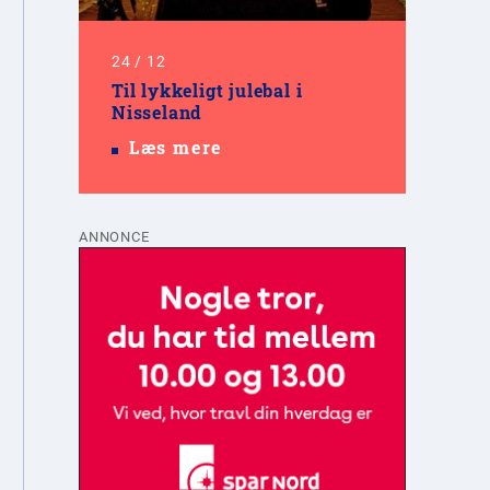
24
/
12
Til lykkeligt julebal i
Nisseland
Læs mere
ANNONCE