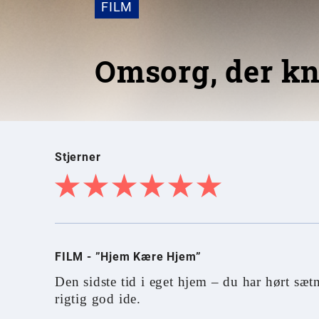
FILM
Omsorg, der k
Stjerner
FILM - ”Hjem Kære Hjem”
Den sidste tid i eget hjem – du har hørt sæt
rigtig god ide.