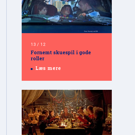
13
/
12
Fornemt skuespil i gode
roller
Læs mere