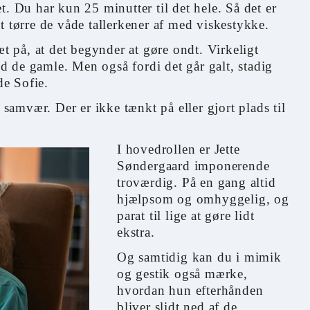
t. Du har kun 25 minutter til det hele. Så det er
l at tørre de våde tallerkener af med viskestykke.
æt på, at det begynder at gøre ondt. Virkeligt
 de gamle. Men også fordi det går galt, stadig
e Sofie.
t samvær. Der er ikke tænkt på eller gjort plads til
.
I hovedrollen er Jette
Søndergaard imponerende
troværdig. På en gang altid
hjælpsom og omhyggelig, og
parat til lige at gøre lidt
ekstra.
Og samtidig kan du i mimik
og gestik også mærke,
hvordan hun efterhånden
bliver slidt ned af de