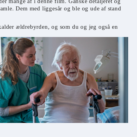
der mange af i denne film. Ganske detaljeret og
e gamle. Dem med liggesår og ble og ude af stand
 kalder ældrebyrden, og som du og jeg også en