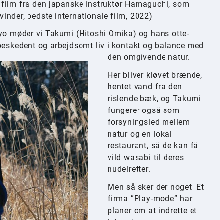
 film fra den japanske instruktør Hamaguchi, som
-vinder, bedste internationale film, 2022)
kyo møder vi Takumi (Hitoshi Omika) og hans otte-
 beskedent og arbejdsomt liv i kontakt og balance med
den omgivende natur.
Her bliver kløvet brænde,
hentet vand fra den
rislende bæk, og Takumi
fungerer også som
forsyningsled mellem
natur og en lokal
restaurant, så de kan få
vild wasabi til deres
nudelretter.
Men så sker der noget. Et
firma ”Play-mode” har
planer om at indrette et