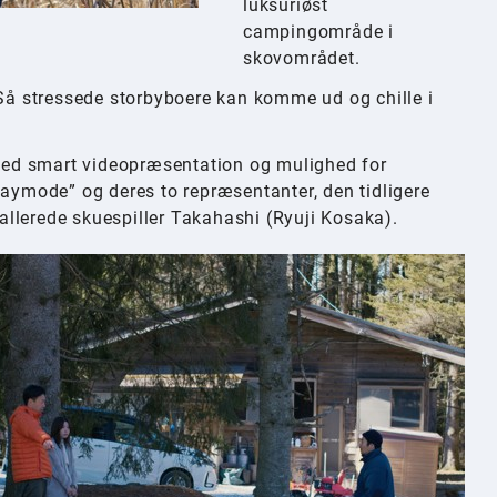
luksuriøst
campingområde i
skovområdet.
 stressede storbyboere kan komme ud og chille i
, med smart videopræsentation og mulighed for
laymode” og deres to repræsentanter, den tidligere
llerede skuespiller Takahashi (Ryuji Kosaka).