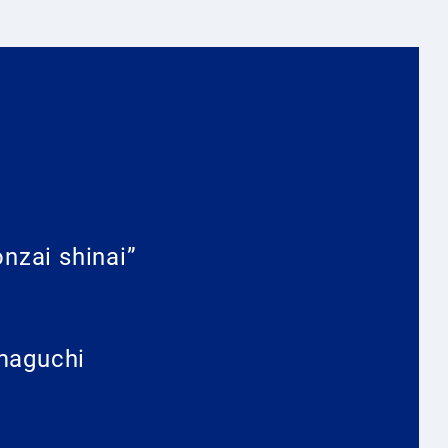
nzai shinai”
maguchi