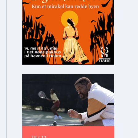
18
/
11