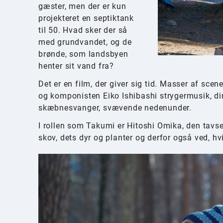
gæster, men der er kun
projekteret en septiktank
til 50. Hvad sker der så
med grundvandet, og de
brønde, som landsbyen
henter sit vand fra?
Det er en film, der giver sig tid. Masser af scen
og komponisten Eiko Ishibashi strygermusik, di
skæbnesvanger, svævende nedenunder.
I rollen som Takumi er Hitoshi Omika, den tavs
skov, dets dyr og planter og derfor også ved, hv