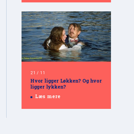
21
/
11
Hvor ligger Løkken? Og hvor
ligger lykken?
Læs mere