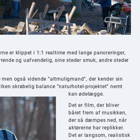
erne er klippet i 1:1 realtime med lange panoreringer,
rrende og uafvendelig, sine steder smuk, andre steder
e men også vidende ”altmuligmand”, der kender sin
ilken skrøbelig balance ”naturhotel-projektet” nemt
kan ødelægge.
Det er film, der bliver
båret frem af musikken,
der så dæmpes ned, når
aktørerne har replikker.
Det er langsom, realistisk