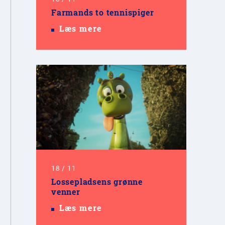
Farmands to tennispiger
Læs mere
18
/
11
Lossepladsens grønne
venner
Læs mere