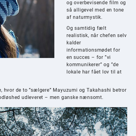
og overbevisende film og
så alligevel med en tone
af naturmystik.
Og samtidig fælt
realistisk, når chefen selv
kalder
informationsmødet for
en succes – for ”vi
kommunikerer” og ”de
lokale har fået lov til at
ene, hvor de to ”sælgere” Mayuzumi og Takahashi betror
 rodløshed udleveret – men ganske nænsomt.