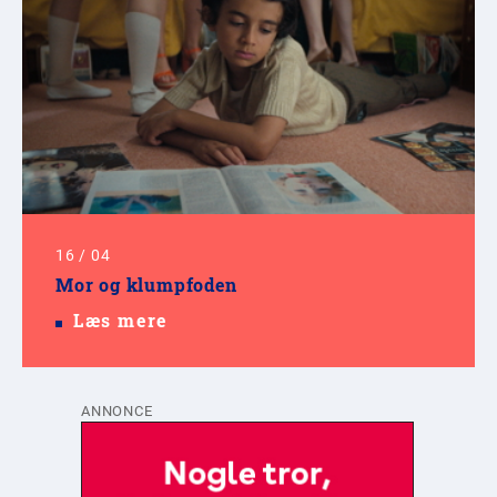
16
/
04
Mor og klumpfoden
Læs mere
ANNONCE