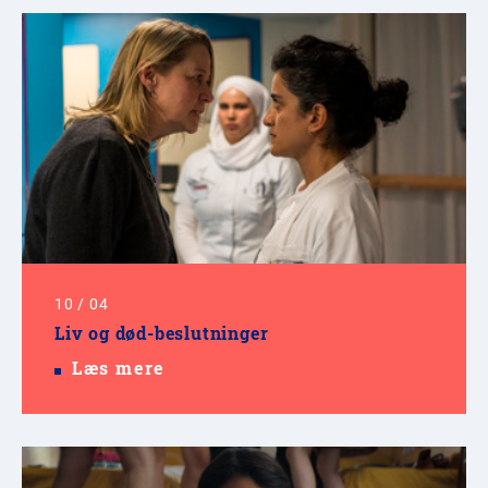
10
/
04
Liv og død-beslutninger
Læs mere