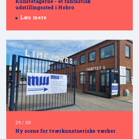
Kunstetagerne - et fantastisk
udstillingssted i Hobro
Læs mere
29
/
08
Ny scene for tværkunstneriske værker