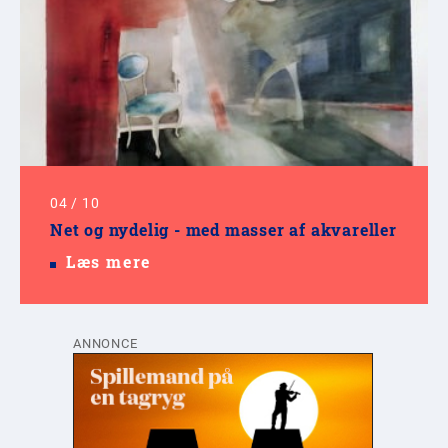
04
/
10
Net og nydelig - med masser af akvareller
Læs mere
ANNONCE