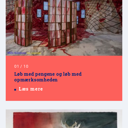
01
/
10
Løb med pengene og løb med
opmærksomheden
Læs mere