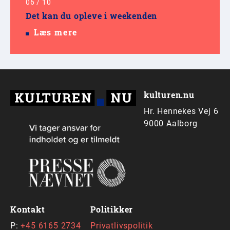
06
/
10
Det kan du opleve i weekenden
Læs mere
kulturen.nu
Hr. Hennekes Vej 6
9000 Aalborg
Kontakt
Politikker
P:
+45 6165 2734
Privatlivspolitik