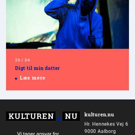
26
/
04
Digt til min datter
Læs mere
kulturen.nu
Hr. Hennekes Vej 6
9000 Aalborg