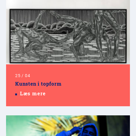
25
/
04
Kunsten i topform
Læs mere