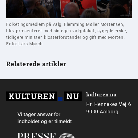
Folketingsmedlem på valg, Flemming Møller Mortensen,
blev præsenteret med sin egen valgplakat, sygeplejerske,
tidligere minister, klosterforstander og gift med Morten.
Foto: Lars Mørch
Relaterede artikler
kulturen.nu
Hr. Hennekes Vej 6
9000 Aalborg