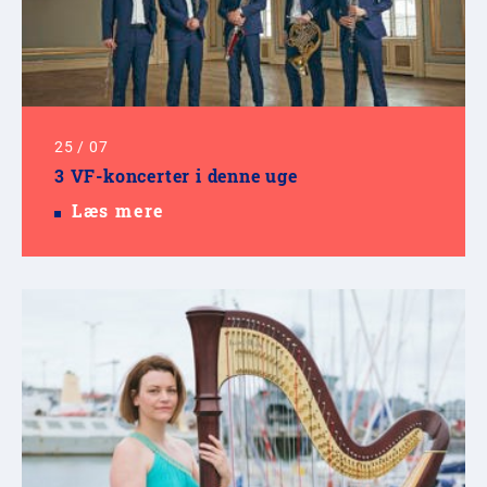
25
/
07
3 VF-koncerter i denne uge
Læs mere