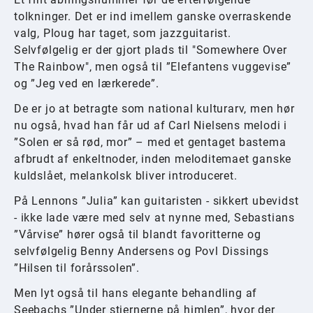
tolkninger. Det er ind imellem ganske overraskende
valg, Ploug har taget, som jazzguitarist.
Selvfølgelig er der gjort plads til "Somewhere Over
The Rainbow", men også til ”Elefantens vuggevise”
og ”Jeg ved en lærkerede”.
De er jo at betragte som national kulturarv, men hør
nu også, hvad han får ud af Carl Nielsens melodi i
”Solen er så rød, mor” – med et gentaget bastema
afbrudt af enkeltnoder, inden meloditemaet ganske
kuldslået, melankolsk bliver introduceret.
På Lennons ”Julia” kan guitaristen - sikkert ubevidst
- ikke lade være med selv at nynne med, Sebastians
”Vårvise” hører også til blandt favoritterne og
selvfølgelig Benny Andersens og Povl Dissings
”Hilsen til forårssolen”.
Men lyt også til hans elegante behandling af
Seebachs ”Under stjernerne på himlen”, hvor der