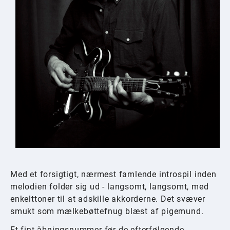
Med et forsigtigt, nærmest famlende introspil inden
melodien folder sig ud - langsomt, langsomt, med
enkelttoner til at adskille akkorderne. Det svæver
smukt som mælkebøttefnug blæst af pigemund.
Et fint åbningsnummer før de efterfølgende