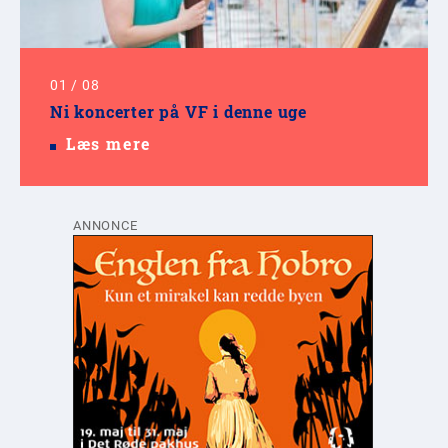
01
/
08
Ni koncerter på VF i denne uge
Læs mere
ANNONCE