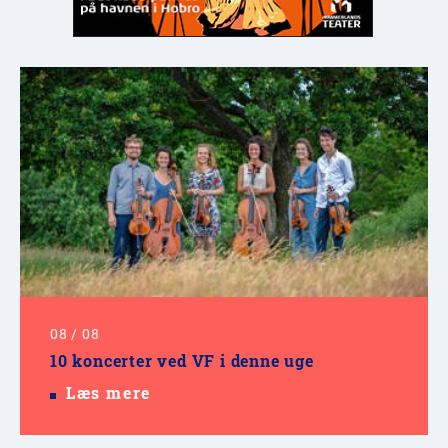
08
/
08
10 koncerter ved VF i denne uge
Læs mere