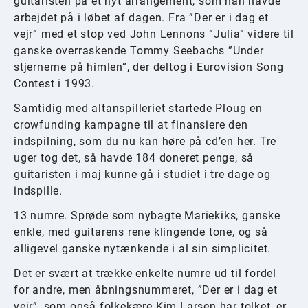
guitaristen på et nyt arrangement, som han havde
arbejdet på i løbet af dagen. Fra ”Der er i dag et
vejr” med et stop ved John Lennons ”Julia” videre til
ganske overraskende Tommy Seebachs ”Under
stjernerne på himlen”, der deltog i Eurovision Song
Contest i 1993.
Samtidig med altanspilleriet startede Ploug en
crowfunding kampagne til at finansiere den
indspilning, som du nu kan høre på cd’en her. Tre
uger tog det, så havde 184 doneret penge, så
guitaristen i maj kunne gå i studiet i tre dage og
indspille.
13 numre. Sprøde som nybagte Mariekiks, ganske
enkle, med guitarens rene klingende tone, og så
alligevel ganske nytænkende i al sin simplicitet.
Det er svært at trække enkelte numre ud til fordel
for andre, men åbningsnummeret, ”Der er i dag et
vejr”, som også folkekære Kim Larsen har tolket, er