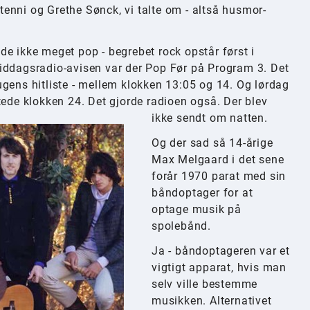
enni og Grethe Sønck, vi talte om - altså husmor-
e ikke meget pop - begrebet rock opstår først i
iddagsradio-avisen var der Pop Før på Program 3. Det
gens hitliste - mellem klokken 13:05 og 14. Og lørdag
tede klokken 24. Det gjorde radioen også. Der blev
ikke sendt om natten.
Og der sad så 14-årige
Max Melgaard i det sene
forår 1970 parat med sin
båndoptager for at
optage musik på
spolebånd.
Ja - båndoptageren var et
vigtigt apparat, hvis man
selv ville bestemme
musikken. Alternativet