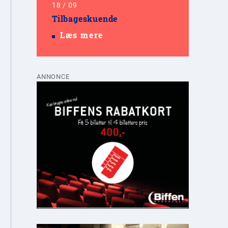
18
/
09
Tilbageskuende
Læs mere
ANNONCE