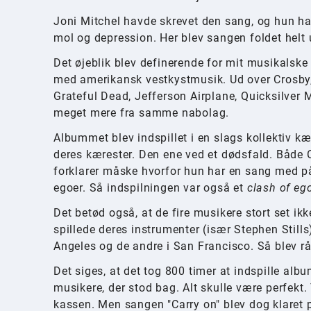
Joni Mitchel havde skrevet den sang, og hun ha
mol og depression. Her blev sangen foldet helt
Det øjeblik blev definerende for mit musikalsk
med amerikansk vestkystmusik. Ud over Crosby, S
Grateful Dead, Jefferson Airplane, Quicksilver
meget mere fra samme nabolag.
Albummet blev indspillet i en slags kollektiv kær
deres kærester. Den ene ved et dødsfald. Både C
forklarer måske hvorfor hun har en sang med på 
egoer. Så indspilningen var også et
clash of eg
Det betød også, at de fire musikere stort set ik
spillede deres instrumenter (især Stephen Stills
Angeles og de andre i San Francisco. Så blev r
Det siges, at det tog 800 timer at indspille al
musikere, der stod bag. Alt skulle være perfekt.
kassen. Men sangen "Carry on" blev dog klaret 