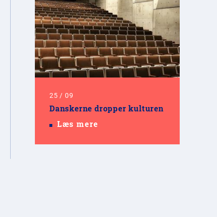
25
/
09
Danskerne dropper kulturen
Læs mere