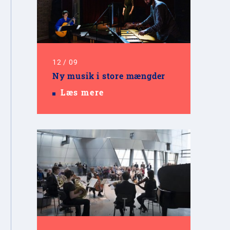
12
/
09
Ny musik i store mængder
Læs mere