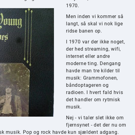
1970.
Men inden vi kommer så
langt, så skal vi nok lige
ridse banen op.
I 1970 var der ikke noget,
der hed streaming, wifi,
internet eller andre
moderne ting. Dengang
havde man tre kilder til
musik: Grammofonen,
båndoptageren og
radioen. I hvert fald hvis
det handler om rytmisk
musik.
Nej - vi taler slet ikke om
fjernsynet - det der nu om
ssisk musik. Pop og rock havde kun sjældent adgang.