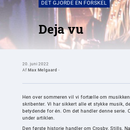
DET GJORDE EN FORSKEL
Deja vu
20. juni 2022
Af
Max Melgaard
-
Hen over sommeren vil vi fortælle om musikken, d
skribenter. Vi har sikkert alle et stykke musik,
betydende for én. Om det handler denne serie.
under artiklen.
Den første historie handler om Crosby, Stills, 