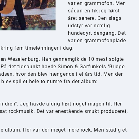
var en grammofon. Men
sådan en fik jeg først
året senere. Den slags
udstyr var nemlig
hundedyrt dengang. Det
var en grammofonplade
mkring fem timelønninger i dag.
Sven Wezelenburg. Han gennemgik de 10 mest solgte
et. På det tidspunkt havde Simon & Garfunkels "Bridge
pladsen, hvor den blev hængende i et års tid. Men der
 blev spillet hele to numre fra det album:
ldren". Jeg havde aldrig hørt noget magen til. Her
lsat rockmusik. Det var enestående smukt produceret,
e album. Her var der meget mere rock. Men stadig et