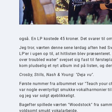
også. En LP kostede 45 kroner. Det svarer til o
Jeg tror, værten denne sene lørdag aften hed 
LP'er i ugen op til, at hitlisten blev præsenter
over troubled water" svejset sig fast til første
kom pludselig et nyt album ind på listen, og der
Crosby, Stills, Nash & Young: "Deja vu".
Første nummer fra albummet var "Teach your chi
var nogle eventyrligt smukke vokalharmonier ti
og jeg var solgt øjeblikkeligt.
Bagefter spillede værten "Woodstock" fra samm
voldsomt smukt vokalarbejde.