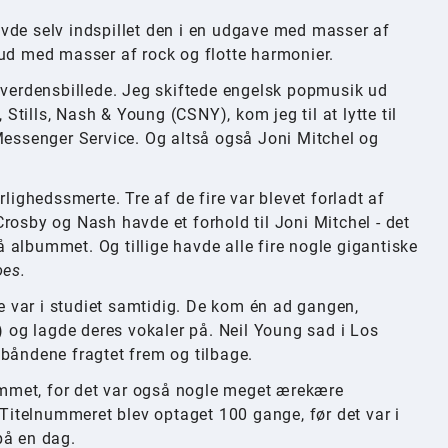
vde selv indspillet den i en udgave med masser af
 ud med masser af rock og flotte harmonier.
e verdensbillede. Jeg skiftede engelsk popmusik ud
tills, Nash & Young (CSNY), kom jeg til at lytte til
 Messenger Service. Og altså også Joni Mitchel og
lighedssmerte. Tre af de fire var blevet forladt af
rosby og Nash havde et forhold til Joni Mitchel - det
albummet. Og tillige havde alle fire nogle gigantiske
oes.
ke var i studiet samtidig. De kom én ad gangen,
) og lagde deres vokaler på. Neil Young sad i Los
åbåndene fragtet frem og tilbage.
bummet, for det var også nogle meget ærekære
 Titelnummeret blev optaget 100 gange, før det var i
på en dag.