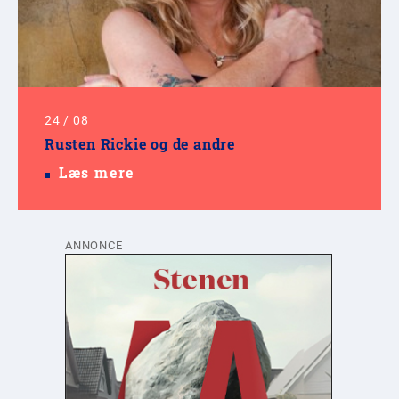
24
/
08
Rusten Rickie og de andre
Læs mere
ANNONCE