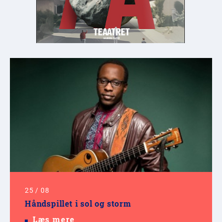
25
/
08
Håndspillet i sol og storm
Læs mere