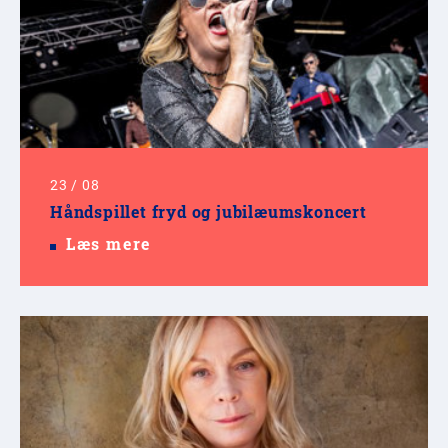
23
/
08
Håndspillet fryd og jubilæumskoncert
Læs mere