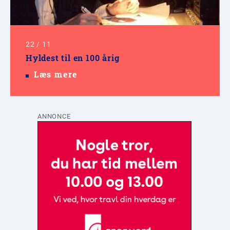
22
/
11
Hyldest til en 100 årig
Læs mere
ANNONCE