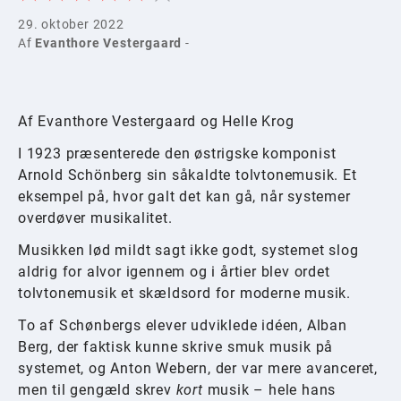
29. oktober 2022
Af
Evanthore Vestergaard
-
Af Evanthore Vestergaard og Helle Krog
I 1923 præsenterede den østrigske komponist
Arnold Schönberg sin såkaldte tolvtonemusik. Et
eksempel på, hvor galt det kan gå, når systemer
overdøver musikalitet.
Musikken lød mildt sagt ikke godt, systemet slog
aldrig for alvor igennem og i årtier blev ordet
tolvtonemusik et skældsord for moderne musik.
To af Schønbergs elever udviklede idéen, Alban
Berg, der faktisk kunne skrive smuk musik på
systemet, og Anton Webern, der var mere avanceret,
men til gengæld skrev
kort
musik – hele hans