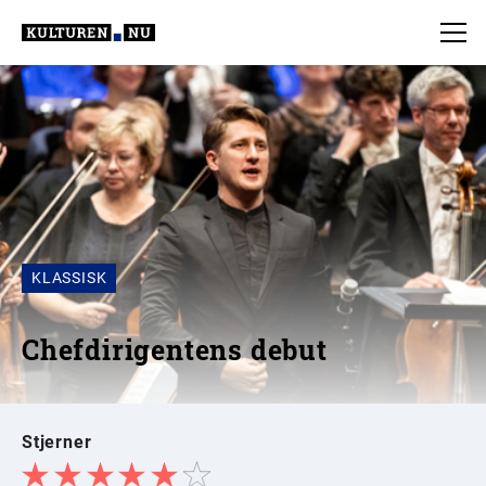
KLASSISK
Chefdirigentens debut
Stjerner