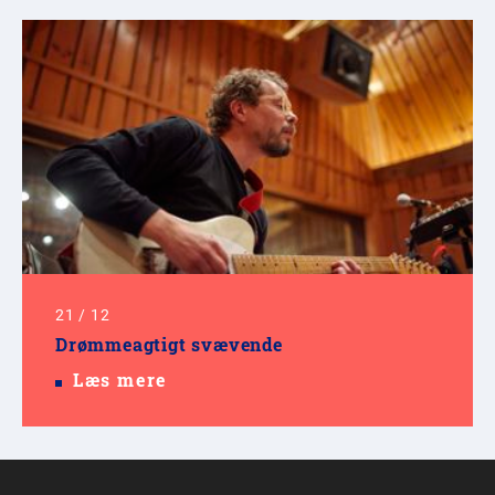
21
/
12
Drømmeagtigt svævende
Læs mere