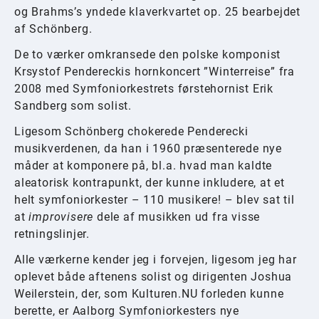
og Brahms’s yndede klaverkvartet op. 25 bearbejdet
af Schönberg.
De to værker omkransede den polske komponist
Krsystof Pendereckis hornkoncert ”Winterreise” fra
2008 med Symfoniorkestrets førstehornist Erik
Sandberg som solist.
Ligesom Schönberg chokerede Penderecki
musikverdenen, da han i 1960 præsenterede nye
måder at komponere på, bl.a. hvad man kaldte
aleatorisk kontrapunkt, der kunne inkludere, at et
helt symfoniorkester – 110 musikere! – blev sat til
at
improvisere
dele af musikken ud fra visse
retningslinjer.
Alle værkerne kender jeg i forvejen, ligesom jeg har
oplevet både aftenens solist og dirigenten Joshua
Weilerstein, der, som Kulturen.NU forleden kunne
berette, er Aalborg Symfoniorkesters nye