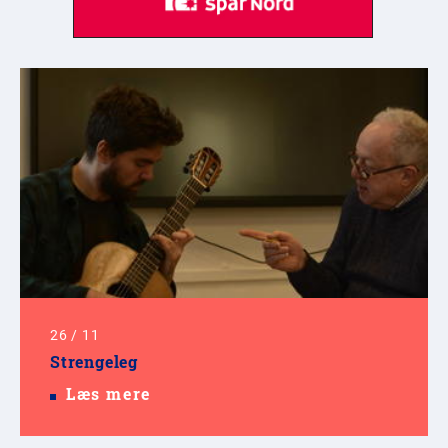
26
/
11
Strengeleg
Læs mere