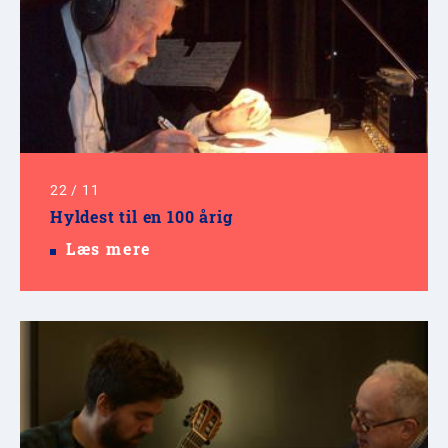
22
/
11
Hyldest til en 100 årig
Læs mere