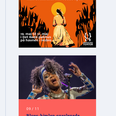
09
/
11
Blues-himlen overlevede