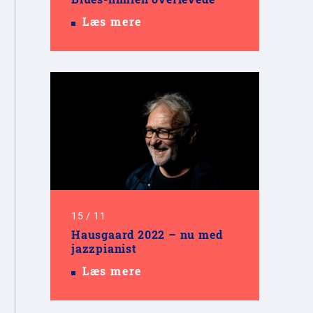
Læs mere
15
/
11
Hausgaard 2022 – nu med
jazzpianist
Læs mere