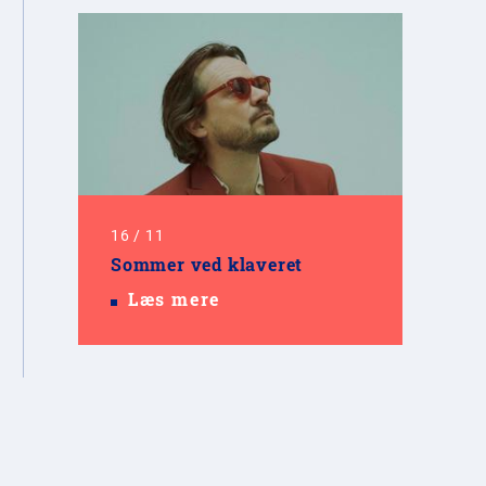
16
/
11
Sommer ved klaveret
Læs mere