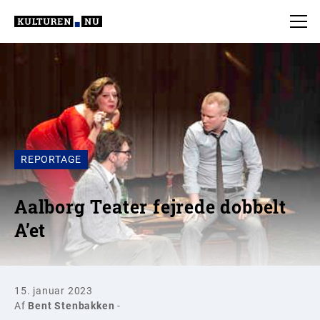
REPORTAGE
Aalborg Teater fejrede dobbelt
A’et
15. januar 2023
Af
Bent Stenbakken
-