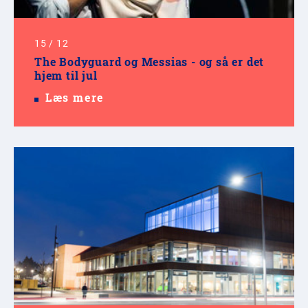
15
/
12
The Bodyguard og Messias - og så er det
hjem til jul
Læs mere