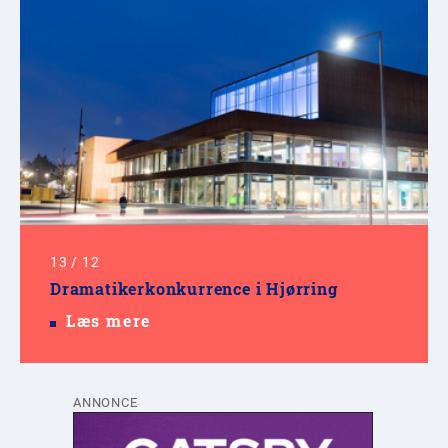
13
/
12
Dramatikerkonkurrence i Hjørring
Læs mere
ANNONCE