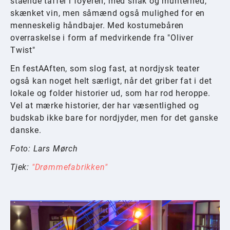
stående taffel i foyeren, med snak og munterhed,
skænket vin, men såmænd også mulighed for en
menneskelig håndbajer. Med kostumebåren
overraskelse i form af medvirkende fra "Oliver
Twist"
En festAAften, som slog fast, at nordjysk teater
også kan noget helt særligt, når det griber fat i det
lokale og folder historier ud, som har rod heroppe.
Vel at mærke historier, der har væsentlighed og
budskab ikke bare for nordjyder, men for det ganske
danske.
Foto: Lars Mørch
Tjek:
"Drømmefabrikken"