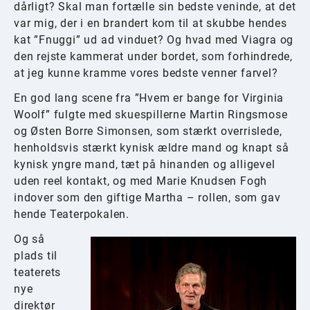
dårligt? Skal man fortælle sin bedste veninde, at det
var mig, der i en brandert kom til at skubbe hendes
kat ”Fnuggi” ud ad vinduet? Og hvad med Viagra og
den rejste kammerat under bordet, som forhindrede,
at jeg kunne kramme vores bedste venner farvel?
En god lang scene fra ”Hvem er bange for Virginia
Woolf” fulgte med skuespillerne Martin Ringsmose
og Østen Borre Simonsen, som stærkt overrislede,
henholdsvis stærkt kynisk ældre mand og knapt så
kynisk yngre mand, tæt på hinanden og alligevel
uden reel kontakt, og med Marie Knudsen Fogh
indover som den giftige Martha – rollen, som gav
hende Teaterpokalen.
Og så
plads til
teaterets
nye
direktør