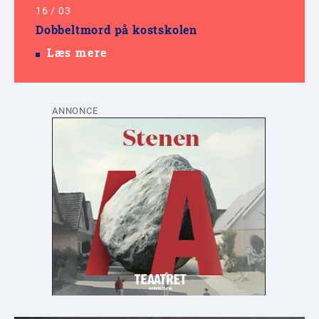
16
/
03
Dobbeltmord på kostskolen
Læs mere
ANNONCE