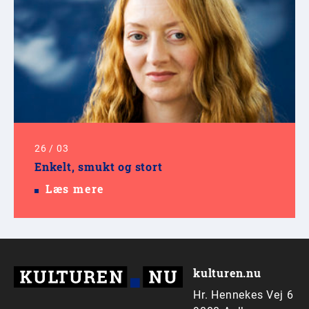
26
/
03
Enkelt, smukt og stort
Læs mere
kulturen.nu
Hr. Hennekes Vej 6