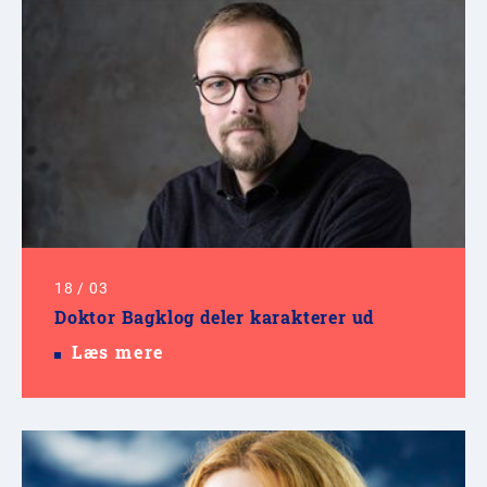
18
/
03
Doktor Bagklog deler karakterer ud
Læs mere