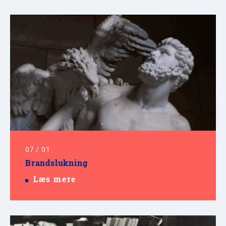
07
/
01
Brandslukning
Læs mere