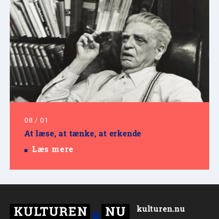
08
/
01
At læse, at tænke, at erkende
Læs mere
kulturen.nu