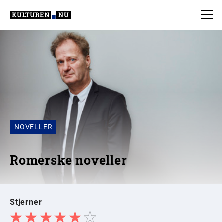
NOVELLER
Romerske noveller
Stjerner