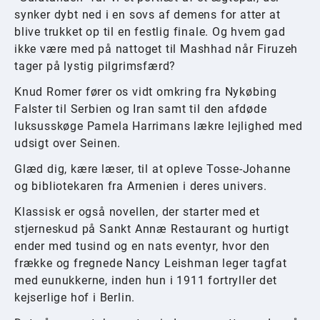
synker dybt ned i en sovs af demens for atter at
blive trukket op til en festlig finale. Og hvem gad
ikke være med på nattoget til Mashhad når Firuzeh
tager på lystig pilgrimsfærd?
Knud Romer fører os vidt omkring fra Nykøbing
Falster til Serbien og Iran samt til den afdøde
luksusskøge Pamela Harrimans lækre lejlighed med
udsigt over Seinen.
Glæd dig, kære læser, til at opleve Tosse-Johanne
og bibliotekaren fra Armenien i deres univers.
Klassisk er også novellen, der starter med et
stjerneskud på Sankt Annæ Restaurant og hurtigt
ender med tusind og en nats eventyr, hvor den
frække og fregnede Nancy Leishman leger tagfat
med eunukkerne, inden hun i 1911 fortryller det
kejserlige hof i Berlin.