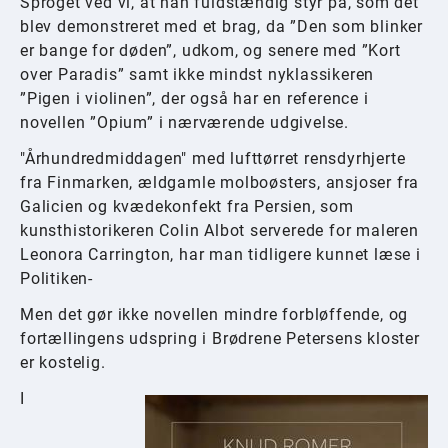
Sproget ved vi, at han fuldstændig styr på, som det
blev demonstreret med et brag, da ”Den som blinker
er bange for døden”, udkom, og senere med ”Kort
over Paradis” samt ikke mindst nyklassikeren
”Pigen i violinen”, der også har en reference i
novellen ”Opium” i nærværende udgivelse.
"Århundredmiddagen" med lufttørret rensdyrhjerte
fra Finmarken, ældgamle molboøsters, ansjoser fra
Galicien og kvædekonfekt fra Persien, som
kunsthistorikeren Colin Albot serverede for maleren
Leonora Carrington, har man tidligere kunnet læse i
Politiken-
Men det gør ikke novellen mindre forbløffende, og
fortællingens udspring i Brødrene Petersens kloster
er kostelig.
I