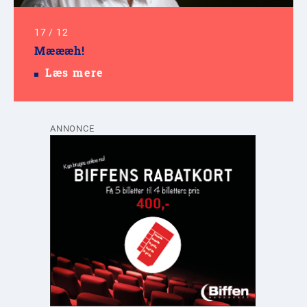
17
/
12
Mæææh!
Læs mere
ANNONCE