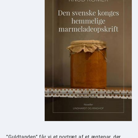
”Guldtanden” får vi et portræt af et ægtepar, der